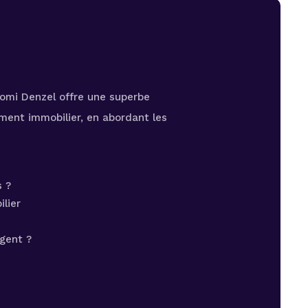
Yomi Denzel offre une superbe
ement immobilier, en abordant les
s ?
lier
gent ?
e