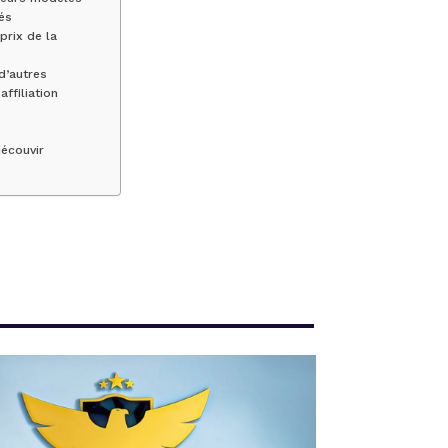
és
prix de la
d’autres
ffiliation
découvir