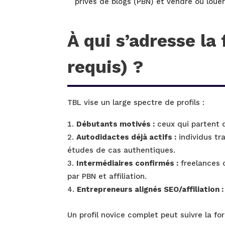
privés de blogs (PBN) et vendre ou louer
À qui s’adresse la
requis) ?
TBL vise un large spectre de profils :
Débutants motivés :
ceux qui partent d
Autodidactes déjà actifs :
individus tr
études de cas authentiques.
Intermédiaires confirmés :
freelances o
par PBN et affiliation.
Entrepreneurs alignés SEO/affiliation :
Un profil novice complet peut suivre la f