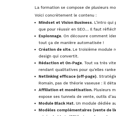
La formation se compose de plusieurs modu
Voici concrètement le contenu :
Mindset et Vision Business
. L’intro qu
que pour réussir en SEO… Il faut réfléc
Espionnage
. On découvre comment identi
tout ça de manière automatisée !
Création de site.
Le troisième module re
design qui convertit.
Rédaction et On-Page
. Tout va très vi
rendant qualitatives pour qu’elles rank
Netlinking efficace (off‑page)
. Stratégi
Romain, pas de théorie vaseuse : il déta
Affiliation et monétisation.
Plusieurs m
expose ses tunnels de vente, outils d’a
Module Black Hat.
Un module dédiée aux
Modèles complémentaires (vente de lie