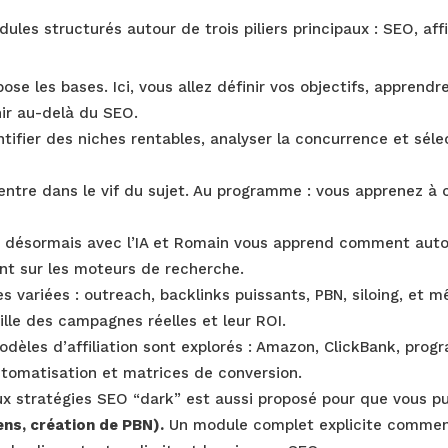
les structurés autour de trois piliers principaux : SEO, aff
i pose les bases. Ici, vous allez définir vos objectifs, appren
hir au-delà du SEO.
fier des niches rentables, analyser la concurrence et sélec
ntre dans le vif du sujet. Au programme : vous apprenez à 
te désormais avec l’IA et Romain vous apprend comment auto
ent sur les moteurs de recherche.
es variées : outreach, backlinks puissants, PBN, siloing, et 
ille des campagnes réelles et leur ROI.
odèles d’affiliation sont explorés : Amazon, ClickBank, pro
utomatisation et matrices de conversion.
 stratégies SEO “dark” est aussi proposé pour que vous pui
ns, création de PBN).
Un module complet explicite comment 