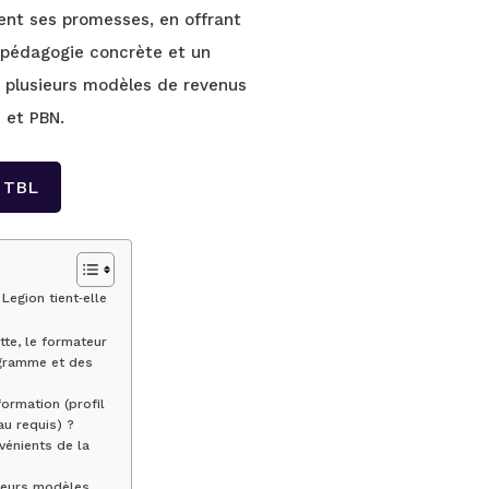
tient ses promesses, en offrant
pédagogie concrète et un
 plusieurs modèles de revenus
s et PBN.
n TBL
Legion tient‑elle
tte, le formateur
gramme et des
formation (profil
u requis) ?
vénients de la
sieurs modèles